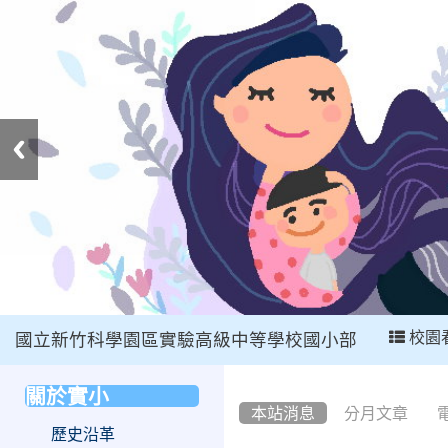
:::
校園
國立新竹科學園區實驗高級中等學校國小部
:::
關於實小
:::
本站消息
分月文章
歷史沿革