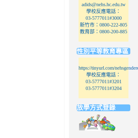
adids@nehs.hc.edu.tw
學校反應電話：
03-5777011#3000
新竹市：0800-222-805
教育部：0800-200-885
性別平等教育專區
https://tinyurl.com/nehsgender
學校反應電話：
03-5777011#3201
03-5777011#3204
放學方式登錄
link
to
https://elem