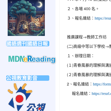
link
to
２、各場 400 名。
https://forms.gle/sb6qss7apF2uRjVc7
３、報名連結：
https://r
推廣課程→教師工作坊
國語週刊國語日報
(二)高級中等以下學校→
１、辦理日期：
(１)青春風暴的理解與溝通(
link
to
(２)青春風暴的理解與溝通(
公視教育影音
https://mdnereading.mdnkids.com
2、報名連結：
https://f
link
to
報名連結：
https://re
https://ptsvod.sunnystudy.com.tw/school