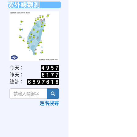
紫外線觀測
link
今天：
to
昨天：
https://www.cwa.gov.tw/V8/C/W/OBS_UVI.html
總計：
search
進階搜尋