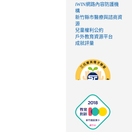
iWIN網路內容防護機
構
新竹縣市醫療與諮商資
源
兒童權利公約
戶外教育資源平台
成就評量
link
to
http://seed