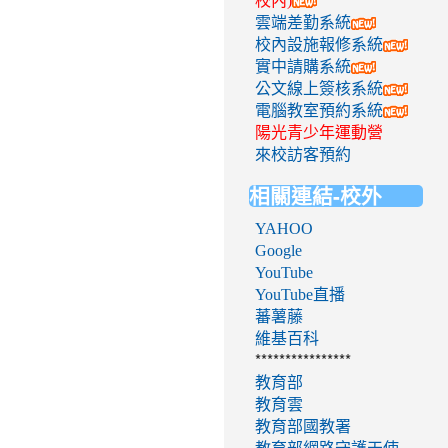
校內)
雲端差勤系統
校內設施報修系統
實中請購系統
公文線上簽核系統
電腦教室預約系統
陽光青少年運動營
來校訪客預約
相關連結-校外
YAHOO
Google
YouTube
YouTube直播
蕃薯藤
維基百科
****************
教育部
教育雲
教育部國教署