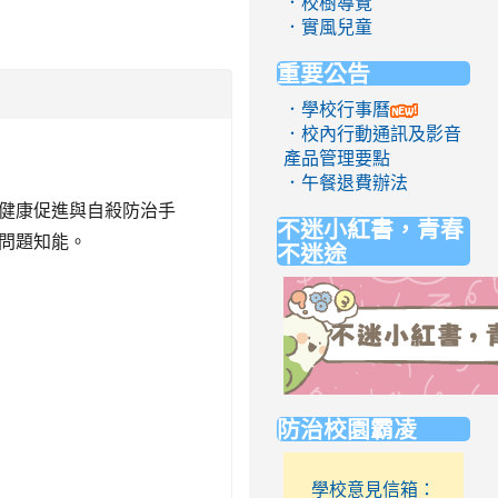
．校樹導覽
．實風兒童
重要公告
．學校行事曆
．校內行動通訊及影音
產品管理要點
．午餐退費辦法
健康促進與自殺防治手
不迷小紅書，青春
問題知能。
不迷途
link
防治校園霸凌
to
https://eliteracy.edu.tw/Short
學校意見信箱：