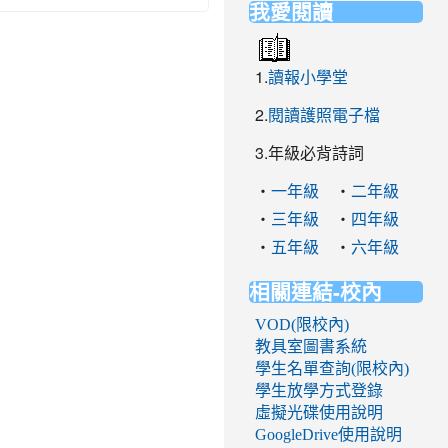
我愛閱讀
1.
讀報小學堂
2.
閱讀護照電子檔
3.年級必背詩詞
‧
‧
一年級
二年級
‧
‧
三年級
四年級
‧
‧
五年級
六年級
相關連結-校內
VOD(限校內)
教具室圖書系統
學生名單查詢(限校內)
學生放學方式登錄
虛擬光碟使用說明
GoogleDrive使用說明