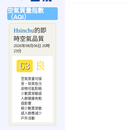
空氣質量指數
（AQI）
的即
Hsinchu
時空氣品質
2026年08月06日 20時
23分
良
63
空氣質量可接
受，但某些污
染物可能對極
少數異常敏感
人群健康有較
弱影響
極少數異常敏
感人群應減少
戶外活動