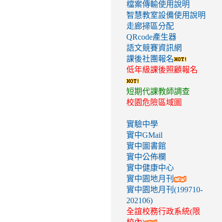
檔案傳輸使用說明
智慧教室設備使用說明
走廊掃區分配
QRcode產生器
語文競賽資訊網
課後社團報名
低年級課後照顧報名
短期代課教師調查
校園危險區域圖
實驗中學
實中GMail
實中圖書館
實中公佈欄
實中健康中心
實中園地月刊
實中園地月刊(199710-
202106)
全誼校務行政系統(限