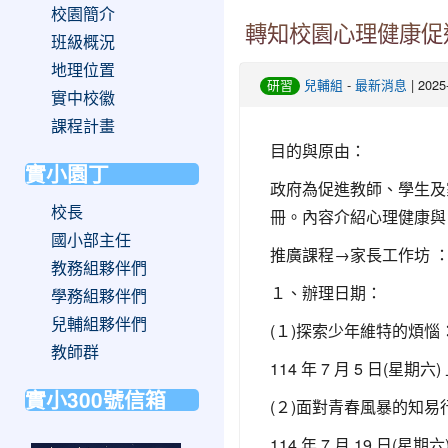
校園簡介
轉知校園心理健康促
班級概況
地理位置
-
| 202
研習
兒輔組
最新消息
實中校徽
課程計畫
目的與原由：
實小園丁
政府為促進教師、學生及
校長
冊。內容介紹心理健康與
國小部主任
推廣課程→家長工作坊 
教務組夥伴們
１、辦理日期：
學務組夥伴們
兒輔組夥伴們
(１)探索少年維特的煩
教師群
114 年 7 月 5 日(星期六)
實小300號信箱
(２)面對青春風暴的知
114 年 7 月 19 日(星期六