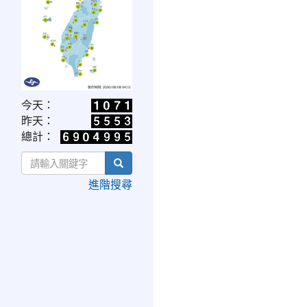
link
今天：
to
昨天：
https://www.cwa.gov.tw/V8/C/W/OBS_UVI.html
總計：
search
進階搜尋