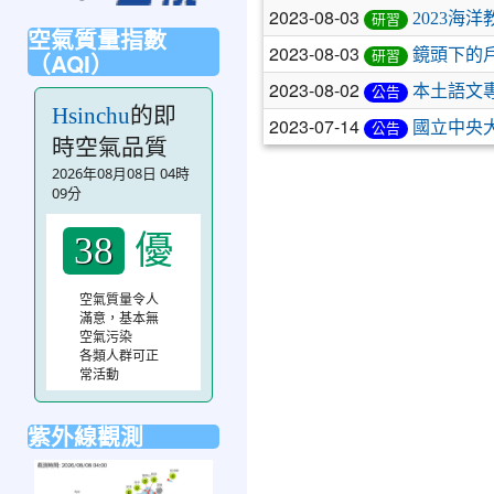
2023-08-03
2023海
研習
空氣質量指數
2023-08-03
鏡頭下的
（AQI）
研習
2023-08-02
本土語文
公告
的即
Hsinchu
2023-07-14
國立中央大
公告
時空氣品質
2026年08月08日 04時
09分
優
38
空氣質量令人
滿意，基本無
空氣污染
各類人群可正
常活動
紫外線觀測