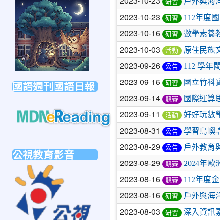
2023-10-23
戶外與海
研習
link
to
2023-10-23
112年
研習
https://forms.gle/sb6qss7apF2uRjVc7
2023-10-16
數學素養
研習
2023-10-03
原住民族
活動
2023-09-26
112 
公告
2023-09-15
國立竹科
國語週刊國語日報
研習
2023-09-14
國際運算
競賽
2023-09-11
好好玩數
活動
2023-08-31
學習島嶼
公告
link
to
2023-08-29
戶外教育
公告
公視教育影音
https://mdnereading.mdnkids.com
2023-08-29
2024年
競賽
link
2023-08-16
112年度
競賽
to
https://ptsvod.sunnystudy.com.tw/school
2023-08-16
戶外與海
研習
2023-08-03
深入資訊
研習