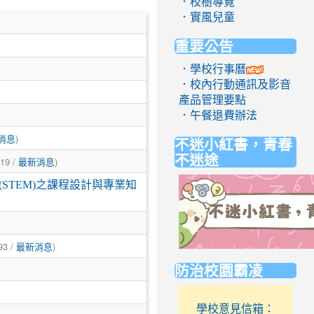
．校樹導覽
．實風兒童
重要公告
．學校行事曆
．校內行動通訊及影音
產品管理要點
．午餐退費辦法
)
不迷小紅書，青春
消息
不迷途
619 /
)
最新消息
STEM)之課程設計與專業知
93 /
)
最新消息
link
防治校園霸凌
to
https://eliteracy.edu.tw/Short
學校意見信箱：