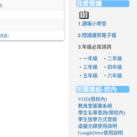
我愛閱讀
)
息
1.
讀報小學堂
2.
)
閱讀護照電子檔
消息
3.年級必背詩詞
‧
‧
一年級
二年級
‧
‧
三年級
四年級
‧
‧
五年級
六年級
相關連結-校內
VOD(限校內)
教具室圖書系統
學生名單查詢(限校內)
學生放學方式登錄
虛擬光碟使用說明
GoogleDrive使用說明