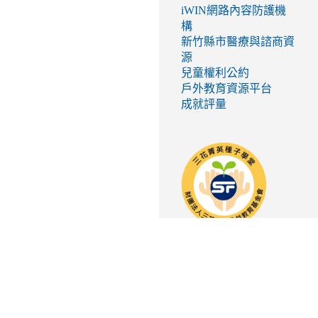
iWIN網路內容防護機
構
新竹縣市醫療與諮商資
源
兒童權利公約
戶外教育資源平台
成就評量
link
to
http://seed