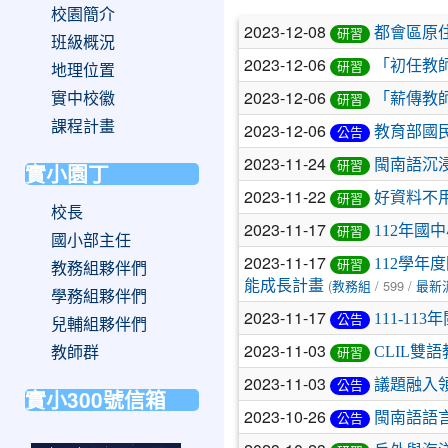
校園簡介
文
2023-12-08
都會區原
研習
班級概況
章
2023-12-06
「初任教
研習
地理位置
列
2023-12-06
實中校徽
「薪傳教
研習
表
課程計畫
2023-12-06
教育部國
公告
2023-11-24
閩南語沉
研習
實小園丁
2023-11-22
好資料不
研習
校長
2023-11-17
112年
研習
國小部主任
2023-11-17
112學年
研習
教務組夥伴們
(
/ 599 /
能成長計畫
教務組
最新
學務組夥伴們
2023-11-17
111-1
公告
兒輔組夥伴們
2023-11-03
CLIL雙語教
教師群
研習
2023-11-03
議題融入
公告
實小300號信箱
2023-10-26
閩南語語
公告