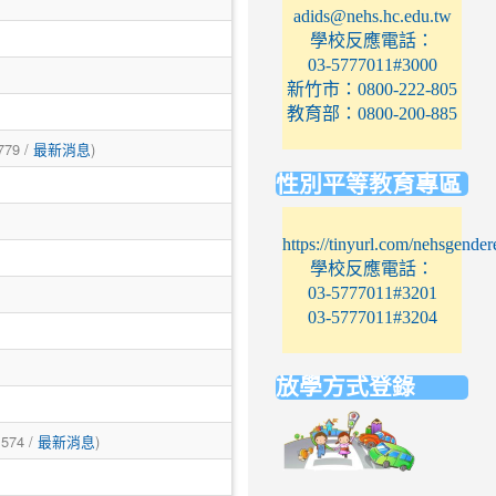
adids@nehs.hc.edu.tw
學校反應電話：
03-5777011#3000
新竹市：0800-222-805
教育部：0800-200-885
779 /
)
最新消息
性別平等教育專區
https://tinyurl.com/nehsgender
學校反應電話：
03-5777011#3201
03-5777011#3204
放學方式登錄
link
 574 /
)
最新消息
to
https://elem