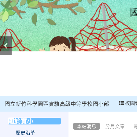
:::
校園
國立新竹科學園區實驗高級中等學校國小部
:::
關於實小
:::
本站消息
分月文章
歷史沿革