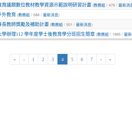
(
/ 476 /
洋教育議題數位教材教學資源示範說明研習計畫
教務組
最新消
(
/ 588 /
)
戶外教育
教務組
最新消息
(
/ 501 /
)
專長教師獎勵及補助計畫
教務組
最新消息
(
/ 1995 /
學辦理112 學年度學士後教育學分班招生簡章
教務組
最新
(current)
«
‹
1
2
3
4
5
6
7
›
»