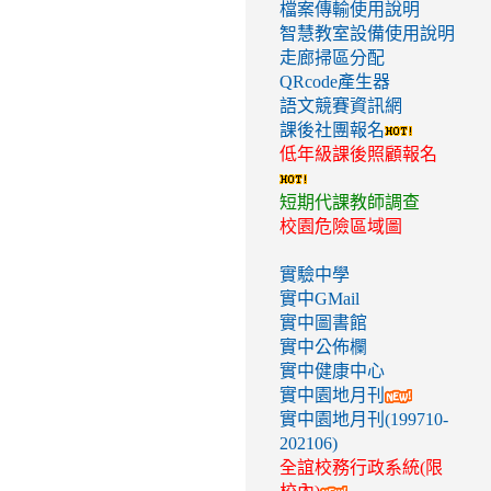
檔案傳輸使用說明
智慧教室設備使用說明
走廊掃區分配
QRcode產生器
語文競賽資訊網
課後社團報名
低年級課後照顧報名
短期代課教師調查
校園危險區域圖
實驗中學
實中GMail
實中圖書館
實中公佈欄
實中健康中心
實中園地月刊
實中園地月刊(199710-
202106)
全誼校務行政系統(限