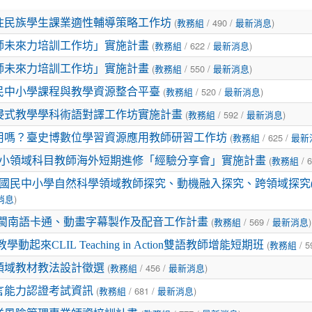
(
/ 490 /
)
住民族學生課業適性輔導策略工作坊
教務組
最新消息
(
/ 622 /
)
師未來力培訓工作坊」實施計畫
教務組
最新消息
(
/ 550 /
)
師未來力培訓工作坊」實施計畫
教務組
最新消息
(
/ 520 /
)
民中小學課程與教學資源整合平臺
教務組
最新消息
(
/ 592 /
)
浸式教學學科術語對譯工作坊實施計畫
教務組
最新消息
(
/ 625 /
用嗎？臺史博數位學習資源應用教師研習工作坊
教務組
最新
(
/ 
國中小領域科目教師海外短期進修「經驗分享會」實施計畫
教務組
度國民中小學自然科學領域教師探究、動機融入探究、跨領域探究(
)
消息
(
/ 569 /
)
13年閩南語卡通、動畫字幕製作及配音工作計畫
教務組
最新消息
(
/ 5
學動起來CLIL Teaching in Action雙語教師增能短期班
教務組
(
/ 456 /
)
領域教材教法設計徵選
教務組
最新消息
(
/ 681 /
)
言能力認證考試資訊
教務組
最新消息