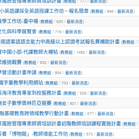
(
/ 777 /
)
洋風險管理專業師資培訓計畫
教務組
最新消息
(
/ 846 /
)
度國小英語課採全英語授課工作坊－報名簡章
教務組
最新消息
(
/ 620 /
)
教學工作坊-臺中場
教務組
最新消息
(
/ 719 /
)
文化與科學展覽會
教務組
最新消息
(
/ 
學年閩南語客語語言能力中高級以上認證考試報名費補助計畫
教務組
(
/ 1482 /
)
實中國小部-代課教師大補帖
教務組
最新消息
(
/ 832 /
)
思維挑戰賽
教務組
最新消息
(
/ 854 /
)
學營活動計畫申請
教務組
最新消息
(
/ 703 /
)
-識字量教學利用網站
教務組
最新消息
(
/ 529 /
)
與海洋教育專家到校服務計畫
教務組
最新消息
(
/ 821 /
)
歐洲女子數學奧林匹亞競賽
教務組
最新消息
(
/ 577 /
)
金融基礎教育跨領域教學行動計畫
教務組
最新消息
(
/
洋風險管理專業師資培訓計畫初階教師培訓課程實施計畫
教務組
(
/ 573 /
)
素養「博物館」-教師增能工作坊
教務組
最新消息