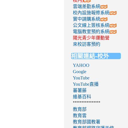
校內)
雲端差勤系統
校內設施報修系統
實中請購系統
公文線上簽核系統
電腦教室預約系統
陽光青少年運動營
來校訪客預約
相關連結-校外
YAHOO
Google
YouTube
YouTube直播
蕃薯藤
維基百科
****************
教育部
教育雲
教育部國教署