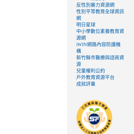
反性別暴力資源網
性別平等教育全球資訊
網
明日星球
中小學數位素養教育資
源網
iWIN網路內容防護機
構
新竹縣市醫療與諮商資
源
兒童權利公約
戶外教育資源平台
成就評量
link
to
http://seed