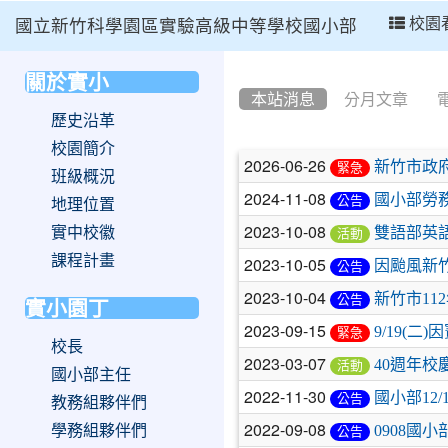
:::
校園
國立新竹科學園區實驗高級中等學校國小部
:::
關於實小
:::
本站消息
分月文章
歷史沿革
校園簡介
文
2026-06-26
新竹市政府
緊急
班級概況
章
2024-11-08
國小部勞
公告
地理位置
列
2023-10-08
實中校徽
雙語部英
活動
表
課程計畫
2023-10-05
因颱風新
公告
2023-10-04
新竹市11
公告
實小園丁
2023-09-15
9/19(
緊急
校長
2023-03-07
40週年
活動
國小部主任
2022-11-30
國小部12
公告
教務組夥伴們
2022-09-08
學務組夥伴們
0908國
公告