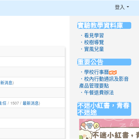
登入
實驗教學資料庫
:::
．看見學習
．校樹導覽
．實風兒童
重要公告
．學校行事曆
．校內行動通訊及影音
)
最新消息
產品管理要點
．午餐退費辦法
/ 1507 /
)
不迷小紅書，青春
主任
最新消息
不迷途