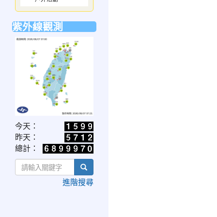
紫外線觀測
link
今天：
to
昨天：
https://www.cwa.gov.tw/V8/C/W/OBS_UVI.html
總計：
search
進階搜尋