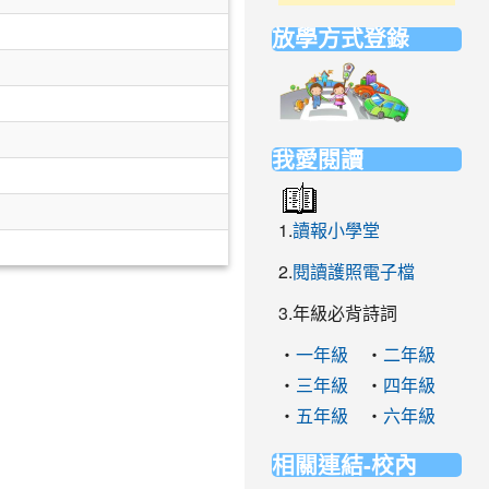
放學方式登錄
link
to
https://elem
我愛閱讀
1.
讀報小學堂
2.
閱讀護照電子檔
3.年級必背詩詞
‧
‧
一年級
二年級
‧
‧
三年級
四年級
‧
‧
五年級
六年級
相關連結-校內