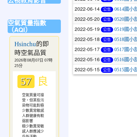
公視教育影音
https://mdnereading.mdnkids.com
2022-06-14
0614國
公告
link
to
2022-05-20
0520國
公告
空氣質量指數
https://ptsvod.sunnystudy.com.tw/school
（AQI）
2022-05-19
0519國
公告
2022-05-18
0518國小
公告
的即
Hsinchu
2022-05-17
0517國小
公告
時空氣品質
2022-05-16
0516國小
2026年08月07日 07時
公告
25分
2022-05-15
0515國小
公告
良
57
空氣質量可接
受，但某些污
染物可能對極
少數異常敏感
人群健康有較
弱影響
極少數異常敏
感人群應減少
戶外活動