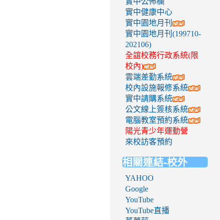
實中公佈欄
實中健康中心
實中園地月刊
實中園地月刊(199710-
202106)
全誼校務行政系統(限
校內)
雲端差勤系統
校內設施報修系統
實中請購系統
公文線上簽核系統
電腦教室預約系統
陽光青少年運動營
來校訪客預約
相關連結-校外
YAHOO
Google
YouTube
YouTube直播