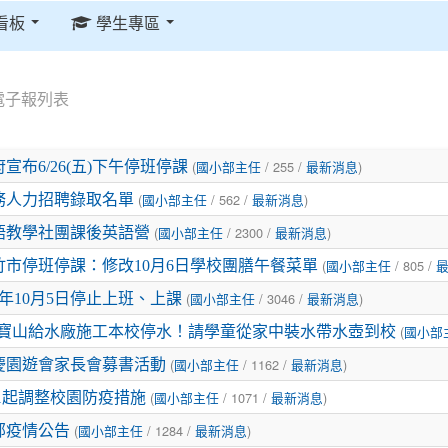
看板
學生專區
電子報列表
(
/ 255 /
)
宣布6/26(五)下午停班停課
國小部主任
最新消息
(
/ 562 /
)
務人力招聘錄取名單
國小部主任
最新消息
(
/ 2300 /
)
語教學社團課後英語營
國小部主任
最新消息
(
/ 805 /
竹市停班停課：修改10月6日學校團膳午餐菜單
國小部主任
(
/ 3046 /
)
2年10月5日停止上班、上課
國小部主任
最新消息
(
二)因寶山給水廠施工本校停水！請學童從家中裝水帶水壺到校
國小部
(
/ 1162 /
)
校慶園遊會家長會募書活動
國小部主任
最新消息
(
/ 1071 /
)
/1起調整校園防疫措施
國小部主任
最新消息
(
/ 1284 /
)
小部疫情公告
國小部主任
最新消息